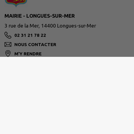
MAIRIE - LONGUES-SUR-MER
3 rue de la Mer, 14400 Longues-sur-Mer
02 31 21 78 22
NOUS CONTACTER
M'Y RENDRE
www.longues-mer.fr
CC DE BAYEUX INTERCOM