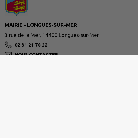
MAIRIE - LONGUES-SUR-MER
3 rue de la Mer, 14400 Longues-sur-Mer
02 31 21 78 22
NOUS CONTACTER
M'Y RENDRE
www.longues-mer.fr