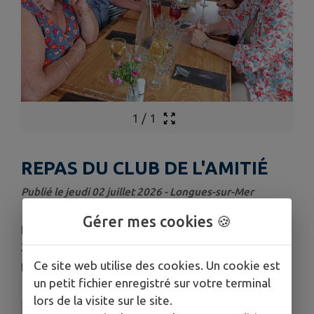
1
/
1
REPAS DU CLUB DE L'AMITIÉ
Publié le jeudi 02 juillet 2026 - Longues-sur-Mer
Gérer mes cookies 🍪
Le repas du club de l'Amitié a eu lieu ce jour, jeudi
2 juillet 2026, et a rassemblé une vingtaine de
personnes.
Ce site web utilise des cookies. Un cookie est
un petit fichier enregistré sur votre terminal
lors de la visite sur le site.
LE CLUB DE L'AMITIÉ