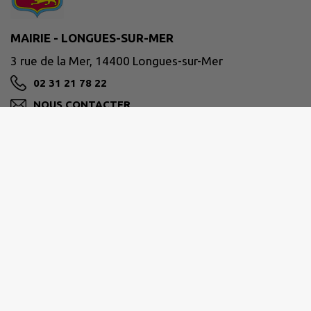
MAIRIE - LONGUES-SUR-MER
3 rue de la Mer, 14400 Longues-sur-Mer
02 31 21 78 22
NOUS CONTACTER
M'Y RENDRE
www.longues-mer.fr
CC DE BAYEUX INTERCOM