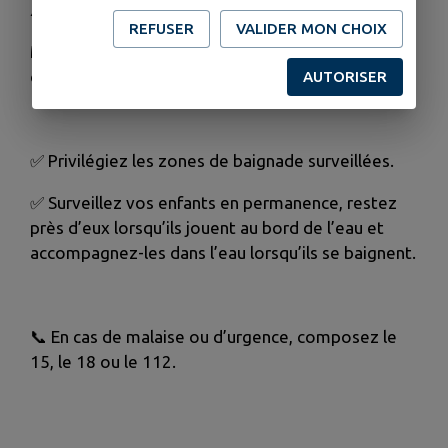
⚠️
Soyez prudents face au risque de noyade !
REFUSER
VALIDER MON CHOIX
Manque de vigilance, marées, courants... les
dangers peuvent être nombreux.
AUTORISER
✅
Privilégiez les zones de baignade surveillées.
✅
Surveillez vos enfants en permanence, restez
près d’eux lorsqu’ils jouent au bord de l’eau et
accompagnez-les dans l’eau lorsqu’ils se baignent.
📞
En cas de malaise ou d’urgence, composez le
15, le 18 ou le 112.