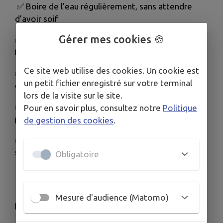
✅
Boire de l’eau régulièrement, sans attendre
d’avoir soif
Gérer mes cookies 🍪
✅
Maintenir son logement frais (fermer volets et
fenêtres en journée)
Ce site web utilise des cookies. Un cookie est
✅
Éviter les efforts physiques aux heures les plus
un petit fichier enregistré sur votre terminal
chaudes
lors de la visite sur le site.
✅
Donner et prendre des nouvelles de ses
Pour en savoir plus, consultez notre
Politique
proches
de gestion des cookies
.
✅
Ne jamais laisser une personne ou un animal
seul dans une voiture
Obligatoire
🏖️
Vous serez également nombreux à profiter du
Mesure d'audience (Matomo)
bord de mer.